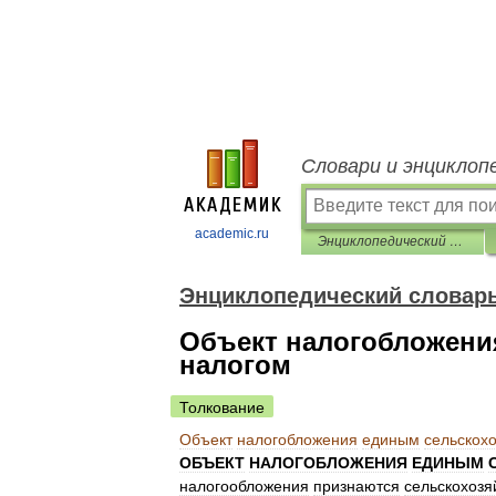
Словари и энциклоп
academic.ru
Энциклопедический словарь-справочник руководителя предприятия
Энциклопедический словарь
Объект налогобложени
налогом
Толкование
Объект
налогобложения
единым
сельскох
ОБЪЕКТ
НАЛОГОБЛОЖЕНИЯ
ЕДИНЫМ
налогообложения
признаются
сельскохозя