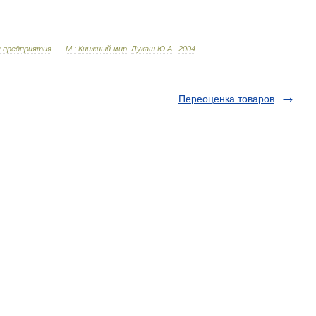
я
предприятия
. —
М
.
:
Книжный
мир
.
Лукаш
Ю
.
А
.
.
2004
.
Переоценка товаров