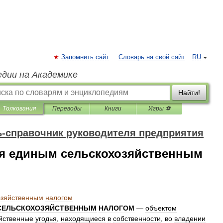
Запомнить сайт
Словарь на свой сайт
RU
едии на Академике
Найти!
Толкования
Переводы
Книги
Игры ⚽
-справочник руководителя предприятия
я единым сельскохозяйственным
озяйственным
налогом
СЕЛЬСКОХОЗЯЙСТВЕННЫМ
НАЛОГОМ
—
объектом
йственные
угодья
,
находящиеся
в
собственности
,
во
владении